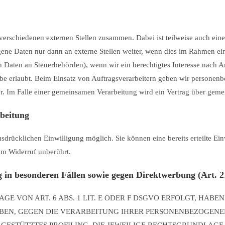
 verschiedenen externen Stellen zusammen. Dabei ist teilweise auch e
ene Daten nur dann an externe Stellen weiter, wenn dies im Rahmen eine
von Daten an Steuerbehörden), wenn wir ein berechtigtes Interesse nach 
be erlaubt. Beim Einsatz von Auftragsverarbeitern geben wir persone
ter. Im Falle einer gemeinsamen Verarbeitung wird ein Vertrag über gem
rbeitung
sdrücklichen Einwilligung möglich. Sie können eine bereits erteilte Ein
om Widerruf unberührt.
 in besonderen Fällen sowie gegen Direktwerbung (Art.
VON ART. 6 ABS. 1 LIT. E ODER F DSGVO ERFOLGT, HABEN 
EBEN, GEGEN DIE VERARBEITUNG IHRER PERSONENBEZOGENE