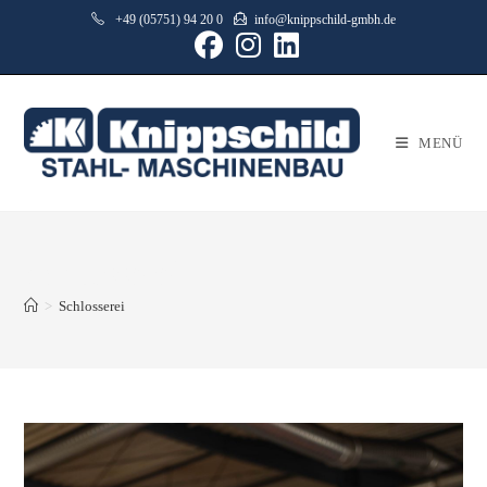
+49 (05751) 94 20 0
info@knippschild-gmbh.de
MENÜ
Schlosserei
>
Schlosserei